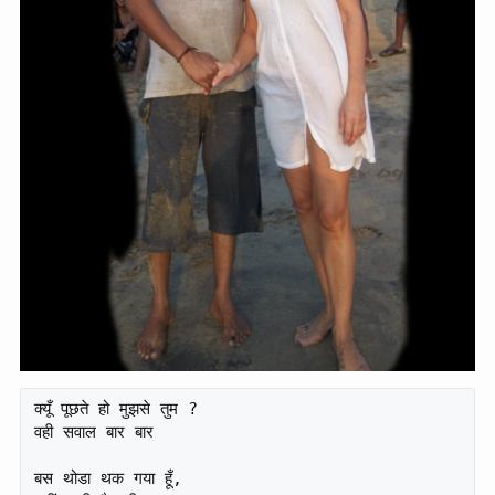
क्यूँ पूछते हो मुझसे तुम ?

वही सवाल बार बार

बस थोडा थक गया हूँ,
